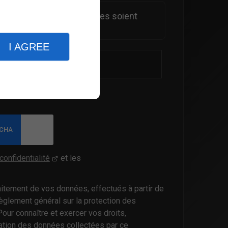
ue les informations saisies soient
demande*
I AGREE
r
confidentialité
et les
raitement de vos données, effectués à partir de
èglement général sur la protection des
Pour connaître et exercer vos droits,
sation des données collectées par ce