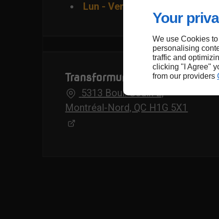
Lun - Ven : 09h00 - 17h00
Your priva
We use Cookies to
personalising conte
traffic and optimizi
clicking "I Agree" 
Transformur Inc
from our providers
5313 Boul. Gouin E,
Montréal-Nord, QC H1G 5X1