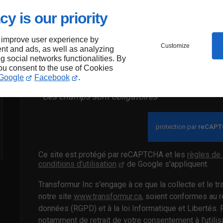
cy is our priority
En soumettant ce formulaire, j'accepte q
exploitées dans le cadre strict de ma 
 improve user experience by
Customize
nt and ads, as well as analyzing
ng social networks functionalities. By
Envoye
you consent to the use of Cookies
Google
Facebook
.
*Ces champs sont obligatoires
Ce site est protégé par reCAPTCHA et les
règles de 
conditions d'utilisation
de Google s'appliquent.
Transformur Inc s'engage à ce que la collecte et le t
notre site
www.transformur.ca
, soient conformes au r
données (RGPD) et à la loi Informatique et Libertés. 
notamment de retrait de votre consentement à l'utili