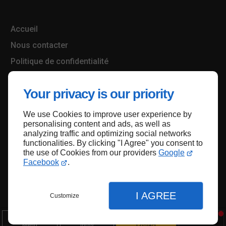
Accueil
Nous contacter
Politique de confidentialité
Plan du site
Your privacy is our priority
We use Cookies to improve user experience by
Haut de page
personalising content and ads, as well as
analyzing traffic and optimizing social networks
functionalities. By clicking "I Agree" you consent to
the use of Cookies from our providers
Google
Facebook
.
I AGREE
Customize
Menu
Infos
Contact