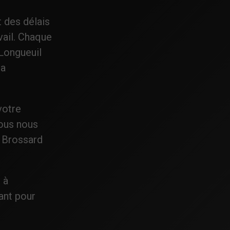
t des délais
vail. Chaque
 Longueuil
la
votre
nous nous
, Brossard
 à
ant pour