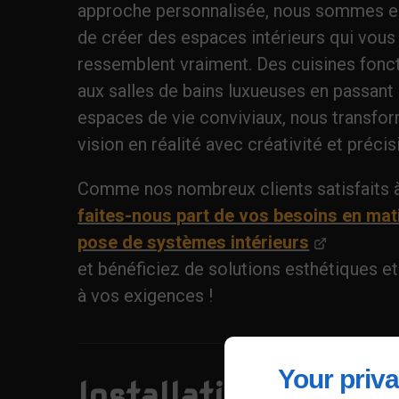
approche personnalisée, nous sommes 
de créer des espaces intérieurs qui vous
ressemblent vraiment. Des cuisines fonc
aux salles de bains luxueuses en passant 
espaces de vie conviviaux, nous transfo
vision en réalité avec créativité et précis
Comme nos nombreux clients satisfaits à
faites-nous part de vos besoins en mat
pose de systèmes intérieurs
et bénéficiez de solutions esthétiques e
à vos exigences !
Your priva
Installation de sy