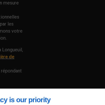
en mesure
tionnelles
par les
rmons votre
ion.
 Longueuil,
ière de
t répondant
cy is our priority
stèmes