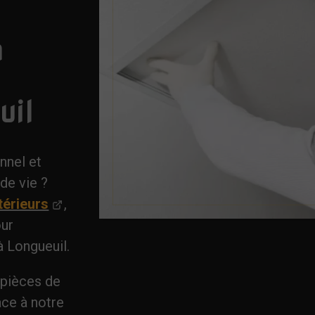
a
uil
onnel et
de vie ?
térieurs
,
our
 Longueuil.
 pièces de
âce à notre